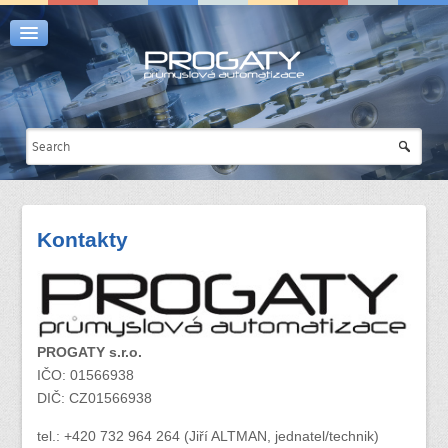
Úvod
Automatizace
Výroba
Programování a servis
Kontakty
Prodej
Užitečné odkazy
Kontakty
PROGATY s.r.o.
IČO: 01566938
DIČ: CZ01566938
tel.: +420 732 964 264 (Jiří ALTMAN, jednatel/technik)